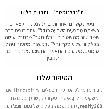
ה"נדלנומטר" - ותכנית הליווי.
ניסיון, קשרים. אחריות. בחינה נכונה. תוצאות.
אתם מבצעים השקעה בנדל"ן אתם רוצים חבר
בין. זה מה שטוביה "נדלנומטר" מרמרלי עושה
ל ליווי של עיסקת נדל"ן. הקשבה. מיזעור וניהול
כונים. מיקסום ההתאמה והתשואה. אנחנו החבר
שמבין.
הסיפור שלנו
טוביה מרמרלי, המייסד והבעלים של Handsoff הינו
קיע נדל”ן, איש הייטק וותיק, שותף בקבוצת
realty
, יזם בנשמה ובעלים של
נטמי וונצ’רס