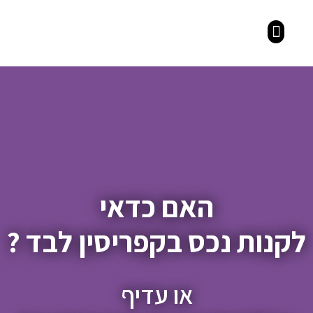
יסין 360
שים שבדרך
 להיזהר
 להצטרף
האם כדאי
ות נכס בקפריסין לבד ?
או עדיף