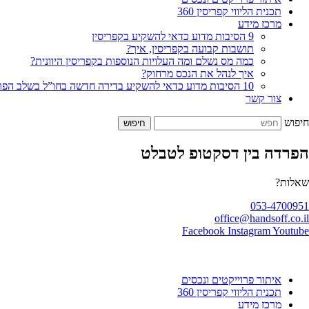
תכנית הליווי קפריסין 360
מרכז מידע
9 הסיבות מדוע כדאי להשקיע בקפריסין
תושבות קבועה בקפריסין, איך?
כמה מס נשלם ומה העלויות הנוספות בקפריסין היוונית?
איך לנהל את הנכס מרחוק?
10 הסיבות מדוע כדאי להשקיע בדירה חדשה בחו”ל בשלב הפריסייל
צור קשר
חיפוש
חיפוש
הפרדה בין דסקטופ לטבלט
שאלות?
053-4700951
office@handsoff.co.il
Facebook
Instagram
Youtube
איתור פרוייקטים ונכסים
תכנית הליווי קפריסין 360
מרכז מידע