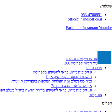
לג
שאלות?
תוכן
053-4700951
office@handsoff.co.il
Facebook
Instagram
Youtube
איתור פרוייקטים ונכסים
תכנית הליווי קפריסין 360
מרכז מידע
9 הסיבות מדוע כדאי להשקיע בקפריסין
תושבות קבועה בקפריסין, איך?
כמה מס נשלם ומה העלויות הנוספות בקפריסין היוונית?
איך לנהל את הנכס מרחוק?
10 הסיבות מדוע כדאי להשקיע בדירה חדשה בחו”ל בשלב הפריסייל
צור קשר
תפריט
איתור פרוייקטים ונכסים