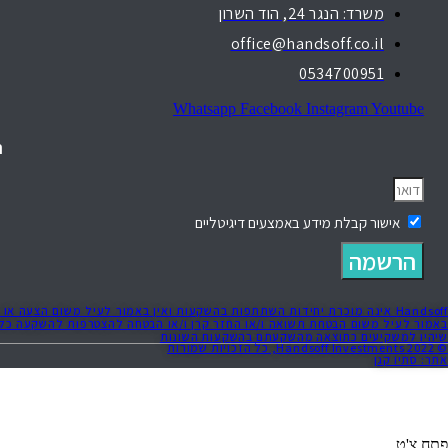
משרד: הנגר 24, הוד השרון
office@handsoff.co.il
0534700951
Whatsapp
Facebook
Instagram
Youtube
ה
אישור קבלת מידע באמצעים דיגיטליים
הרשמה
Handsoff אינה מוכרת יחידות השתתפות בהשקעות ואין באמור לעיל משום הצע
שיהיו למשקיעים כתוצאה מהשקעתם בהשקעות השונות
© 2022 Handsoff Investments, כל הזכויות שמורות
אתר: סתיו קגן
פתח צ'ט