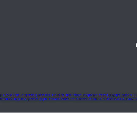
נו בכפוף לתקנון וכללי ההשקעה הספציפית שיפורטו בפגישה במשרדיה. יודגש כי אין
באמור לעיל משום הבטחת תשואה ו/או החזר קרן ו/או הבטחה להצטרפות להשקעה כלשהי. כל העיסקאות המוצגות באתר זה הינן משום דוגמאות בלבד להשקעות עבר. Handsoff אינה אחראית או ערבה בשום צורה שהיא להחזר הקרן למשקיעים ו/או לרווחים