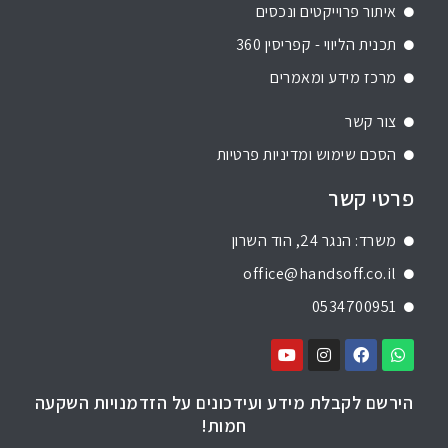
איתור פרוייקטים ונכסים
תכנית הליווי - קפריסין 360
מרכז מידע ומאמרים
צור קשר
הסכם שימוש ומדיניות פרטיות
פרטי קשר
משרד: הנגר 24, הוד השרון
office@handsoff.co.il
0534700951
הירשם לקבלת מידע ועידכונים על הזדמנויות השקעה
חמות!