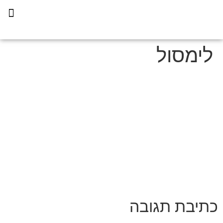
תכנית הליווי קפריסין 360
לימסול
כתיבת תגובה