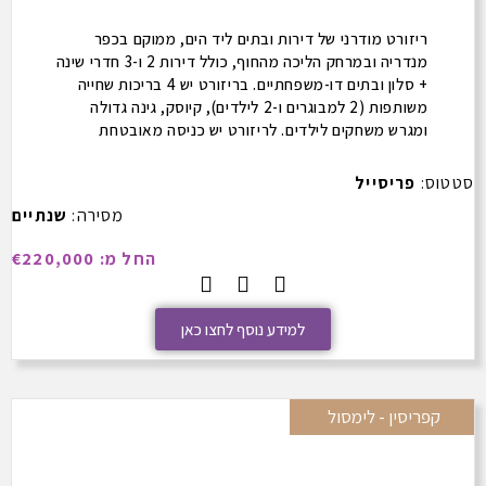
ריזורט מודרני של דירות ובתים ליד הים, ממוקם בכפר
מנדריה ובמרחק הליכה מהחוף, כולל דירות 2 ו-3 חדרי שינה
+ סלון ובתים דו-משפחתיים. בריזורט יש 4 בריכות שחייה
משותפות (2 למבוגרים ו-2 לילדים), קיוסק, גינה גדולה
ומגרש משחקים לילדים. לריזורט יש כניסה מאובטחת
לדיירים בלבד. במרכז הכפר יש מסעדות יוקרה, טברנות
וסופר ענק. אטרקציות סמוכות כוללות את סלע אפרודיטה,
סטטוס:
פריסייל
מגרש הגולף המרהיב בן 18 הגומות בעל השבחים
מסירה:
שנתיים
הבינלאומיים בסיקרט ואלי. הריזורט נמצא במרחק נסיעה
קצר משדה התעופה הבינלאומי, וליד הכביש המחבר בין
החל מ: €220,000
פאפוס ללימסול. מיקום אסטרטגי במרחק נסיעה קצר
משתיהן.
למידע נוסף לחצו כאן
קפריסין - לימסול