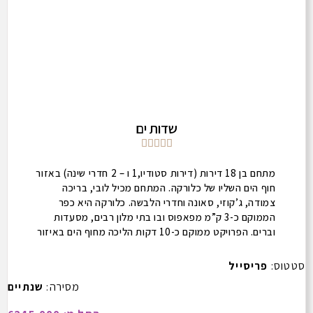
שדות ים





מתחם בן 18 דירות (דירות סטודיו,1 ו – 2 חדרי שינה)
באזור
חוף הים השליו של כלורקה.
המתחם מכיל לובי, בריכה
צמודה, ג’קוזי, סאונה וחדרי הלבשה.
כלורקה היא כפר
הממוקם כ-3 ק”מ מפאפוס ובו בתי מלון רבים, מסעדות
וברים
. הפרויקט ממוקם כ-10 דקות הליכה מחוף הים באיזור
כפרי קסום. מיקום מעולה להשכרות הן לטווח קצר והן לטווח
ארוך. דירות סטודיו החל מ 210,000 יורו לפני מע”מ.
סטטוס:
פריסייל
פרויקט חדש – תוכלו לבחור את הדירה שתעדיפו!
מסירה:
שנתיים