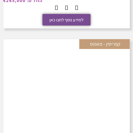
החל מ: €245,000
למידע נוסף לחצו כאן
קפריסין - פאפוס