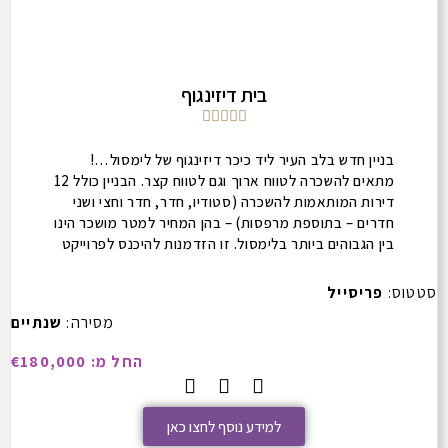
בית דיזינגוף





בניין חדש בלב העיר ליד כיכר דיזינגוף של לימסול…!
מתאים להשכרה לטווח ארוך וגם לטווח קצר. הבניין כולל 12
דירות המותאמות להשכרה (סטודיו, חדר, חדר וחצי ושני
חדרים – בתוספת מרפסות) – בהן המחיר למטר מושכר הינו
בין הגבוהים ביותר בלימסול. זו הזדמנות להיכנס לפרוייקט
במחירי פריסייל בתוך קבוצת רוכשים שאנו מארגנים.
סטטוס:
פריסייל
מסירה:
שנתיים
החל מ: €180,000
למידע נוסף לחצו כאן