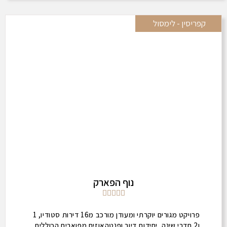
קפריסין - לימסול
נוף הפארק





פרויקט מגורים יוקרתי ומעודן מורכב מ16 דירות סטודיו, 1
ו2 חדרי שינה, יחידות דיור ופנטהאוזים מפוארים הכוללים