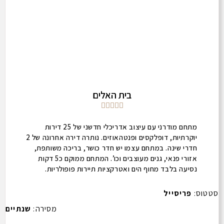
בית האלים





מתחם מודרני עם עיצוב אדריכלי חדשני של 25 דירות
יוקרתיות, דופלקסים ופנטהאוזים. נותרה דירה אחרונה של 2
חדרי שינה. במתחם עצמו יש חדר כושר, בריכה משותפת,
אזורי פנאי, גנים מעוצבים וכו’. המתחם ממוקם כ5 דקות
נסיעה בלבד מחוף הים ואטרקציות תיירות פופולריות.
המתחם בקרבה לאזורי קניות ובמרחק קצר ממרכז העיר.
סטטוס:
פריסייל
מסירה:
שנתיים