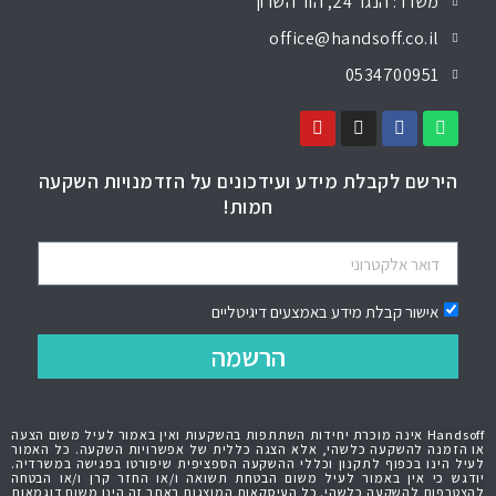
משרד: הנגר 24, הוד השרון
office@handsoff.co.il
0534700951
הירשם לקבלת מידע ועידכונים על הזדמנויות השקעה
חמות!
אישור קבלת מידע באמצעים דיגיטליים
הרשמה
Handsoff אינה מוכרת יחידות השתתפות בהשקעות ואין באמור לעיל משום הצעה
או הזמנה להשקעה כלשהי, אלא הצגה כללית של אפשרויות השקעה. כל האמור
לעיל הינו בכפוף לתקנון וכללי ההשקעה הספציפית שיפורטו בפגישה במשרדיה.
יודגש כי אין באמור לעיל משום הבטחת תשואה ו/או החזר קרן ו/או הבטחה
להצטרפות להשקעה כלשהי. כל העיסקאות המוצגות באתר זה הינן משום דוגמאות