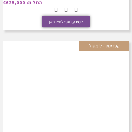
החל מ: €625,000
למידע נוסף לחצו כאן
קפריסין - לימסול