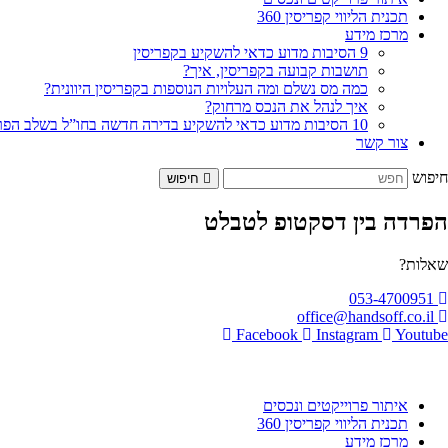
תכנית הליווי קפריסין 360
מרכז מידע
9 הסיבות מדוע כדאי להשקיע בקפריסין
תושבות קבועה בקפריסין, איך?
כמה מס נשלם ומה העלויות הנוספות בקפריסין היוונית?
איך לנהל את הנכס מרחוק?
10 הסיבות מדוע כדאי להשקיע בדירה חדשה בחו”ל בשלב הפריסייל
צור קשר
חיפוש
חיפוש
הפרדה בין דסקטופ לטבלט
שאלות?
053-4700951
office@handsoff.co.il
Facebook
Instagram
Youtube
איתור פרוייקטים ונכסים
תכנית הליווי קפריסין 360
מרכז מידע