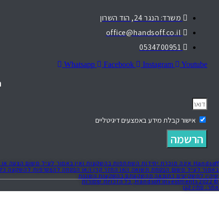
משרד: הנגר 24, הוד השרון
office@handsoff.co.il
0534700951
Whatsapp
Facebook
Instagram
Youtube
ה
אישור קבלת מידע באמצעים דיגיטליים
הרשמה
Handsoff אינה מוכרת יחידות השתתפות בהשקעות ואין באמור לעיל משום הצע
שיהיו למשקיעים כתוצאה מהשקעתם בהשקעות השונות
© 2022 Handsoff Investments, כל הזכויות שמורות
אתר: סתיו קגן