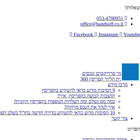
לג
שאלות?
תוכן
053-4700951
office@handsoff.co.il
Facebook
Instagram
Youtube
איתור פרוייקטים ונכסים
תכנית הליווי קפריסין 360
מרכז מידע
9 הסיבות מדוע כדאי להשקיע בקפריסין
תושבות קבועה בקפריסין, איך?
כמה מס נשלם ומה העלויות הנוספות בקפריסין היוונית?
איך לנהל את הנכס מרחוק?
10 הסיבות מדוע כדאי להשקיע בדירה חדשה בחו”ל בשלב הפריסייל
צור קשר
תפריט
איתור פרוייקטים ונכסים