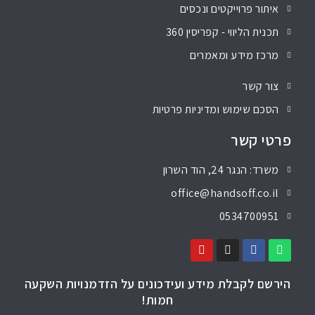
איתור פרוייקטים ונכסים
תכנית הליווי - קפריסין 360
מרכז מידע ומאמרים
צור קשר
הסכם שימוש ומדיניות פרטיות
פרטי קשר
משרד: הנגר 24, הוד השרון
office@handsoff.co.il
0534700951
הירשם לקבלת מידע ועידכונים על הזדמנויות השקעה
חמות!