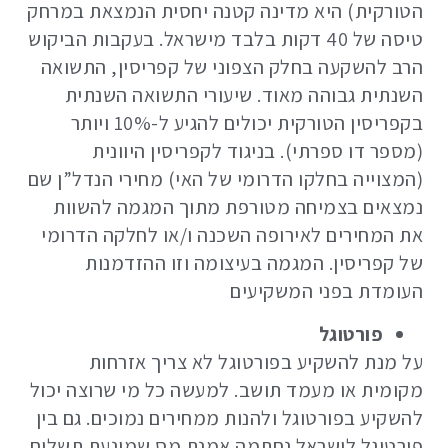
הטורקית) היא מדינה קטנה יחסית הנמצאת במרחק
טיסה של 40 דקות בלבד מישראל. בעקבות הביקוש
הרב להשקעה בחלק הצפוני של קפריסין, התשואה
השנתית גבוהה מאוד. שיעורי התשואה השנתית
בקפריסין הטורקית יכולים להגיע ל-10% ויותר
(מספר דו ספרתי). בניגוד לקפריסין היוונית
(המצוייה בחלקו הדרומי של האי) מחירי הנדל”ן שם
נמצאים בצמיחה מטורפת מתוך המגמה להשוות
את המחירים לאירופה השכנה ו/או לחלקה הדרומי
של קפריסין. המגמה בעיצומה וזו ההזדמנות
העומדת בפני המשקיעים
פורטוגל
על מנת להשקיע בפורטוגל לא צריך אזרחות
מקומית או מעמד תושב. למעשה כל מי שרוצה יכול
להשקיע בפורטוגל ולהנות ממחירים נמוכים. גם בין
פורטוגל לישראל נחתמה אמנת מס שמונעת תשלום