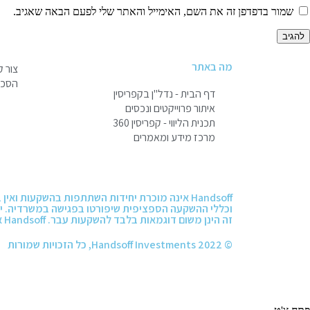
שמור בדפדפן זה את השם, האימייל והאתר שלי לפעם הבאה שאגיב.
מה באתר
צור 
הסכם 
דף הבית - נדל"ן בקפריסין
איתור פרוייקטים ונכסים
תכנית הליווי - קפריסין 360
מרכז מידע ומאמרים
Handsoff אינה מוכרת יחידות השתתפות בהשקעות
וכללי ההשקעה הספציפית שיפורטו בפגישה במשרדיה. יו
זה הינן משום דוגמאות בלבד להשקעות עבר. Handsoff אינה אחראית או ערבה בשום צורה שהיא להחזר הקרן למשקיעים ו/או לרווחים שיהיו למשקיעים כתוצאה מהשקעתם בהשקעות השונות
© 2022 Handsoff Investments, כל הזכויות שמורות