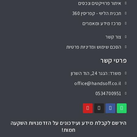
איתור פרוייקטים ונכסים
תכנית הליווי - קפריסין 360
מרכז מידע ומאמרים
צור קשר
הסכם שימוש ומדיניות פרטיות
פרטי קשר
משרד: הנגר 24, הוד השרון
office@handsoff.co.il
0534700951
הירשם לקבלת מידע ועידכונים על הזדמנויות השקעה
חמות!