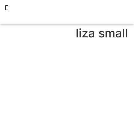
תכנית הליווי קפריסין 360
liza small