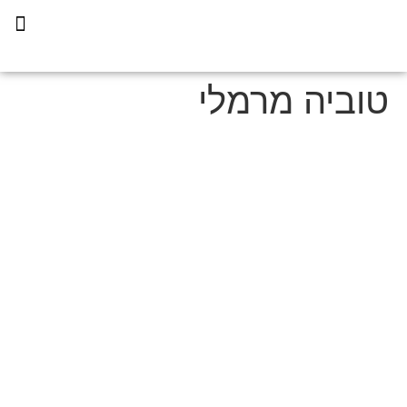
תכנית הליווי קפריסין 360
טוביה מרמלי