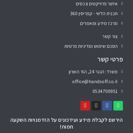
איתור פרוייקטים ונכסים
תכנית הליווי - קפריסין 360
מרכז מידע ומאמרים
צור קשר
הסכם שימוש ומדיניות פרטיות
פרטי קשר
משרד: הנגר 24, הוד השרון
office@handsoff.co.il
0534700951
הירשם לקבלת מידע ועידכונים על הזדמנויות השקעה
חמות!