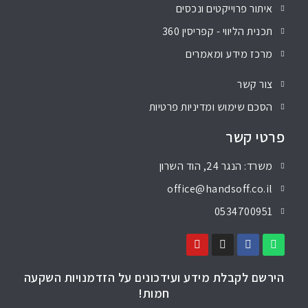
איתור פרוייקטים ונכסים
תכנית הליווי - קפריסין 360
מרכז מידע ומאמרים
צור קשר
הסכם שימוש ומדיניות פרטיות
פרטי קשר
משרד: הנגר 24, הוד השרון
office@handsoff.co.il
0534700951
הירשם לקבלת מידע ועידכונים על הזדמנויות השקעה
חמות!