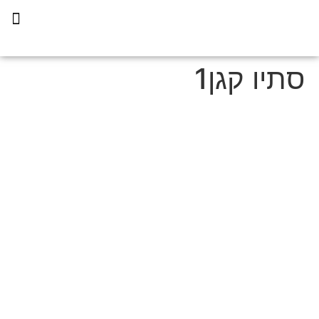
תכנית הליווי קפריסין 360
סתיו קגן1