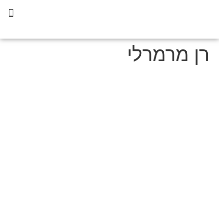
תכנית הליווי קפריסין 360
רן מרמרלי