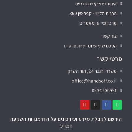
איתור פרוייקטים ונכסים
תכנית הליווי - קפריסין 360
מרכז מידע ומאמרים
צור קשר
הסכם שימוש ומדיניות פרטיות
פרטי קשר
משרד: הנגר 24, הוד השרון
office@handsoff.co.il
0534700951
הירשם לקבלת מידע ועידכונים על הזדמנויות השקעה
חמות!