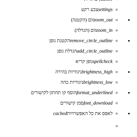
settings
צבע רקע
zoom_out
זום (הקטנה)
zoom_in
זום (הגדלה)
remove_circle_outline
הקטנת גופן
add_circle_outline
הגדלת גופן
spellcheck
גופן קריא
brightness_high
ניגודיות בהירה
brightness_low
ניגודיות כהה
format_underlined
הוסף קו תחתון לקישורים
font_download
סמן קישורים
לאפס את כל האפשרויות
cached