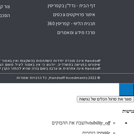
דף הבית - נדל"ן בקפריסין
צור ק
איתור פרוייקטים ונכסים
הסכם 
תכנית הליווי - קפריסין 360
מרכז מידע ומאמרים
Handsoff אינה מוכרת יחידות השתתפות בהשקעות ואין 
שיפורטו בפגישה במשרדיה. יודגש כי אין באמור לעיל משום 
Handsoff אינה אחראית או ערבה בשום צורה שהיא להחזר הקרן למשקיעים ו/או לרווחים שיהיו למשקיעים כתוצאה מהשקעתם בהשקעות השונות
© 2022 Handsoff Investments, כל הזכויות שמורות
סגור את סרגל הכלים של נגישות
נגישות
visibility_off
השבת את ההבזקים
title
סמן כותרות