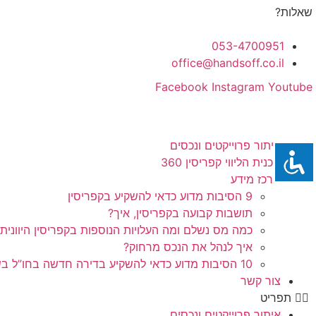
לג
שאלות?
תוכן
053-4700951
office@handsoff.co.il
Facebook
Instagram
Youtube
איתור פרוייקטים ונכסים
תכנית הליווי קפריסין 360
מרכז מידע
9 הסיבות מדוע כדאי להשקיע בקפריסין
תושבות קבועה בקפריסין, איך?
כמה מס נשלם ומה העלויות הנוספות בקפריסין היוונית
איך לנהל את הנכס מרחוק?
10 הסיבות מדוע כדאי להשקיע בדירה חדשה בחו”ל בשלב הפריסייל
צור קשר
תפריט
איתור פרוייקטים ונכסים