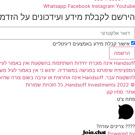
Whatsapp
Facebook
Instagram
Youtube
הירשם לקבלת מידע ועידכונים על הזדמ
אישור קבלת מידע באמצעים דיגיטליים
הרשמה
Handsoff אינה מוכרת יחידות השתתפות בהשקעות ואין באמו
הספציפית שיפורטו בפגישה במשרדיה. יודגש כי אין באמור לעיל מ
להשקעות עבר. Handsoff אינה אחראית או ערבה בשום צורה שהיא להחזר הקרן למשקיעים ו/או לרווחים שיהיו למשקיעים כתוצאה מהשקעתם בהשקעות השונות
© 2022 Handsoff Investments, כל הזכויות שמורות
אתר: סתיו קגן
פתח צ'ט
???? צריכים עזרה?
Powered by