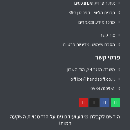
איתור פרוייקטים ונכסים
תכנית הליווי - קפריסין 360
מרכז מידע ומאמרים
צור קשר
הסכם שימוש ומדיניות פרטיות
פרטי קשר
משרד: הנגר 24, הוד השרון
office@handsoff.co.il
0534700951
הירשם לקבלת מידע ועידכונים על הזדמנויות השקעה
חמות!