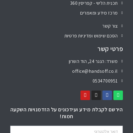
תכנית הליווי - קפריסין 360
מרכז מידע ומאמרים
צור קשר
הסכם שימוש ומדיניות פרטיות
פרטי קשר
משרד: הנגר 24, הוד השרון
office@handsoff.co.il
0534700951
הירשם לקבלת מידע ועידכונים על הזדמנויות השקעה
חמות!