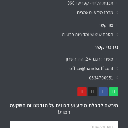
תכנית הליווי - קפריסין 360
מרכז מידע ומאמרים
צור קשר
הסכם שימוש ומדיניות פרטיות
פרטי קשר
משרד: הנגר 24, הוד השרון
office@handsoff.co.il
0534700951
הירשם לקבלת מידע ועידכונים על הזדמנויות השקעה
חמות!