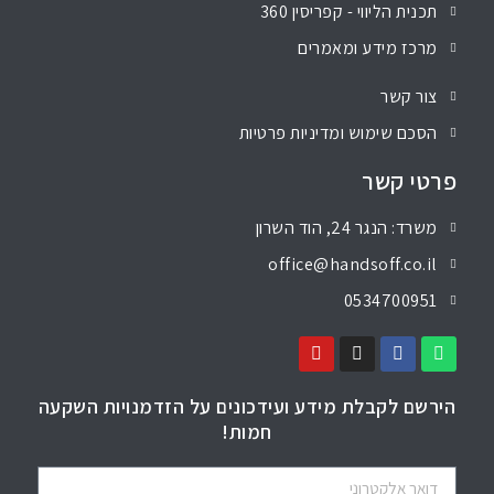
תכנית הליווי - קפריסין 360
מרכז מידע ומאמרים
צור קשר
הסכם שימוש ומדיניות פרטיות
פרטי קשר
משרד: הנגר 24, הוד השרון
office@handsoff.co.il
0534700951
הירשם לקבלת מידע ועידכונים על הזדמנויות השקעה
חמות!