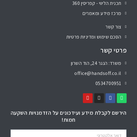
תכנית הליווי - קפריסין 360
מרכז מידע ומאמרים
צור קשר
הסכם שימוש ומדיניות פרטיות
פרטי קשר
משרד: הנגר 24, הוד השרון
office@handsoff.co.il
0534700951
הירשם לקבלת מידע ועידכונים על הזדמנויות השקעה
חמות!