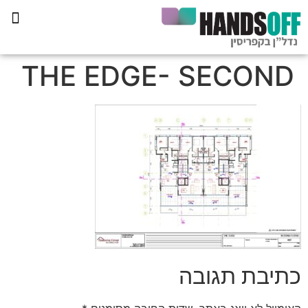
תכנית הליווי קפריסין 360
THE EDGE- SECOND
כתיבת תגובה