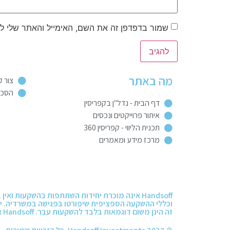
שמור בדפדפן זה את השם, האימייל והאתר שלי ל
מה באתר
צור 
הסכם 
דף הבית - נדל"ן בקפריסין
איתור פרוייקטים ונכסים
תכנית הליווי - קפריסין 360
מרכז מידע ומאמרים
Handsoff אינה מוכרת יחידות השתתפות בהשקעות
וכללי ההשקעה הספציפית שיפורטו בפגישה במשרדיה. יו
זה הינן משום דוגמאות בלבד להשקעות עבר. Handsoff אינה אחראית או ערבה בשום צורה שהיא להחזר הקרן למשקיעים ו/או לרווחים שיהיו למשקיעים כתוצאה מהשקעתם בהשקעות השונות