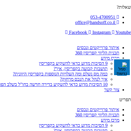
לג
שאלות?
תוכן
053-4700951
office@handsoff.co.il
Facebook
Instagram
Youtube
איתור פרוייקטים ונכסים
תכנית הליווי קפריסין 360
מרכז מידע
9 הסיבות מדוע כדאי להשקיע בקפריסין
תושבות קבועה בקפריסין, איך?
כמה מס נשלם ומה העלויות הנוספות בקפריסין היוונית?
איך לנהל את הנכס מרחוק?
10 הסיבות מדוע כדאי להשקיע בדירה חדשה בחו”ל בשלב הפריסייל
צור קשר
תפריט
איתור פרוייקטים ונכסים
תכנית הליווי קפריסין 360
מרכז מידע
9 הסיבות מדוע כדאי להשקיע בקפריסין
תושבות קבועה בקפריסין, איך?