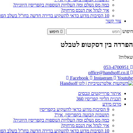
כמה מס נשלם ומה העלויות הנוספות בקפריסין היוונית?
איך לנהל את הנכס מרחוק?
10 הסיבות מדוע כדאי להשקיע בדירה חדשה בחו”ל בשלב הפריסייל
צור קשר
חיפוש
חיפוש
הפרדה בין דסקטופ לטבלט
שאלות?
053-4700951
office@handsoff.co.il
Facebook
Instagram
Youtube
איתור פרוייקטים ונכסים
תכנית הליווי קפריסין 360
מרכז מידע
9 הסיבות מדוע כדאי להשקיע בקפריסין
תושבות קבועה בקפריסין, איך?
כמה מס נשלם ומה העלויות הנוספות בקפריסין היוונית?
איך לנהל את הנכס מרחוק?
10 הסיבות מדוע כדאי להשקיע בדירה חדשה בחו”ל בשלב הפריסייל