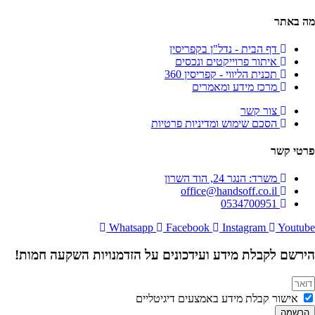
מה באתר
דף הבית - נדל"ן בקפריסין
איתור פרוייקטים ונכסים
תכנית הליווי - קפריסין 360
מרכז מידע ומאמרים
צור קשר
הסכם שימוש ומדיניות פרטיות
פרטי קשר
משרד: הנגר 24, הוד השרון
office@handsoff.co.il
0534700951
Whatsapp
Facebook
Instagram
Youtube
הירשם לקבלת מידע ועידכונים על הזדמנויות השקעה חמות!
אישור קבלת מידע באמצעים דיגיטליים
הרשמה