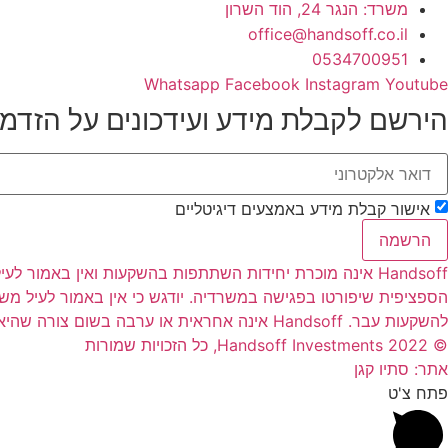
משרד: הנגר 24, הוד השרון
office@handsoff.co.il
0534700951
Whatsapp
Facebook
Instagram
Youtube
הירשם לקבלת מידע ועידכונים על הזדמ
אישור קבלת מידע באמצעים דיגיטליים
הרשמה
Handsoff אינה מוכרת יחידות השתתפות בהשקעות ואין באמו
הספציפית שיפורטו בפגישה במשרדיה. יודגש כי אין באמור לעיל מ
להשקעות עבר. Handsoff אינה אחראית או ערבה בשום צורה שהיא להחזר הקרן למשקיעים ו/או לרווחים שיהיו למשקיעים כתוצאה מהשקעתם בהשקעות השונות
© 2022 Handsoff Investments, כל הזכויות שמורות
אתר: סתיו קגן
פתח צ'ט