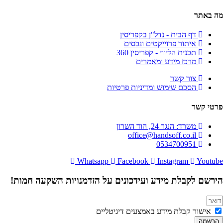
מה באתר
דף הבית - נדל"ן בקפריסין
איתור פרוייקטים ונכסים
תכנית הליווי - קפריסין 360
מרכז מידע ומאמרים
צור קשר
הסכם שימוש ומדיניות פרטיות
פרטי קשר
משרד: הנגר 24, הוד השרון
office@handsoff.co.il
0534700951
Whatsapp
Facebook
Instagram
Youtube
הירשם לקבלת מידע ועידכונים על הזדמנויות השקעה חמות!
אישור קבלת מידע באמצעים דיגיטליים
הרשמה