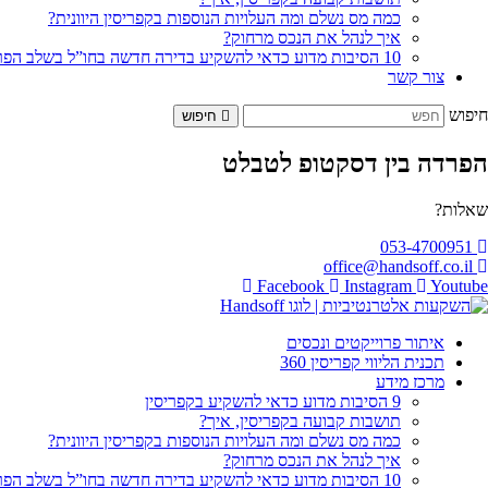
כמה מס נשלם ומה העלויות הנוספות בקפריסין היוונית?
איך לנהל את הנכס מרחוק?
10 הסיבות מדוע כדאי להשקיע בדירה חדשה בחו”ל בשלב הפריסייל
צור קשר
חיפוש
חיפוש
הפרדה בין דסקטופ לטבלט
שאלות?
053-4700951
office@handsoff.co.il
Facebook
Instagram
Youtube
איתור פרוייקטים ונכסים
תכנית הליווי קפריסין 360
מרכז מידע
9 הסיבות מדוע כדאי להשקיע בקפריסין
תושבות קבועה בקפריסין, איך?
כמה מס נשלם ומה העלויות הנוספות בקפריסין היוונית?
איך לנהל את הנכס מרחוק?
10 הסיבות מדוע כדאי להשקיע בדירה חדשה בחו”ל בשלב הפריסייל