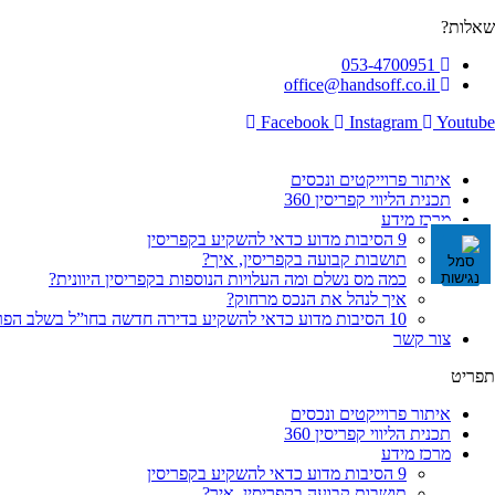
לג
שאלות?
תוכן
053-4700951
office@handsoff.co.il
Facebook
Instagram
Youtube
איתור פרוייקטים ונכסים
תכנית הליווי קפריסין 360
מרכז מידע
9 הסיבות מדוע כדאי להשקיע בקפריסין
תושבות קבועה בקפריסין, איך?
כמה מס נשלם ומה העלויות הנוספות בקפריסין היוונית?
איך לנהל את הנכס מרחוק?
10 הסיבות מדוע כדאי להשקיע בדירה חדשה בחו”ל בשלב הפריסייל
צור קשר
תפריט
איתור פרוייקטים ונכסים
תכנית הליווי קפריסין 360
מרכז מידע
9 הסיבות מדוע כדאי להשקיע בקפריסין
תושבות קבועה בקפריסין, איך?