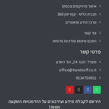
איתור פרוייקטים ונכסים
תכנית הליווי - קפריסין 360
מרכז מידע ומאמרים
צור קשר
הסכם שימוש ומדיניות פרטיות
פרטי קשר
משרד: הנגר 24, הוד השרון
office@handsoff.co.il
0534700951
הירשם לקבלת מידע ועידכונים על הזדמנויות השקעה
חמות!