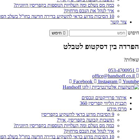
כמה מס נשלם ומה העלויות הנוספות בקפריסין היוונית?
איך לנהל את הנכס מרחוק?
10 הסיבות מדוע כדאי להשקיע בדירה חדשה בחו”ל בשלב הפריסייל
צור קשר
חיפוש
חיפוש
הפרדה בין דסקטופ לטבלט
שאלות?
053-4700951
office@handsoff.co.il
Facebook
Instagram
Youtube
איתור פרוייקטים ונכסים
תכנית הליווי קפריסין 360
מרכז מידע
9 הסיבות מדוע כדאי להשקיע בקפריסין
תושבות קבועה בקפריסין, איך?
כמה מס נשלם ומה העלויות הנוספות בקפריסין היוונית?
איך לנהל את הנכס מרחוק?
10 הסיבות מדוע כדאי להשקיע בדירה חדשה בחו”ל בשלב הפריסייל