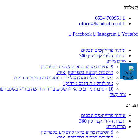
לג
שאלות?
תוכן
053-4700951
office@handsoff.co.il
Facebook
Instagram
Youtube
איתור פרוייקטים ונכסים
תכנית הליווי קפריסין 360
מרכז מידע
9 הסיבות מדוע כדאי להשקיע בקפריסין
תושבות קבועה בקפריסין, איך?
כמה מס נשלם ומה העלויות הנוספות בקפריסין היוונית?
איך לנהל את הנכס מרחוק?
10 הסיבות מדוע כדאי להשקיע בדירה חדשה בחו”ל בשלב הפריסייל
צור קשר
תפריט
איתור פרוייקטים ונכסים
תכנית הליווי קפריסין 360
מרכז מידע
9 הסיבות מדוע כדאי להשקיע בקפריסין
תושבות קבועה בקפריסין, איך?