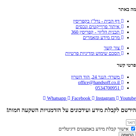
מה באתר
דף הבית - נדל"ן בקפריסין
איתור פרוייקטים ונכסים
תכנית הליווי - קפריסין 360
מרכז מידע ומאמרים
צור קשר
הסכם שימוש ומדיניות פרטיות
פרטי קשר
משרד: הנגר 24, הוד השרון
office@handsoff.co.il
0534700951
Whatsapp
Facebook
Instagram
Youtube
הירשם לקבלת מידע ועידכונים על הזדמנויות השקעה חמות!
אישור קבלת מידע באמצעים דיגיטליים
הרשמה