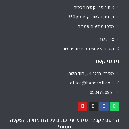
איתור פרוייקטים ונכסים
תכנית הליווי - קפריסין 360
מרכז מידע ומאמרים
צור קשר
הסכם שימוש ומדיניות פרטיות
פרטי קשר
משרד: הנגר 24, הוד השרון
office@handsoff.co.il
0534700951
הירשם לקבלת מידע ועידכונים על הזדמנויות השקעה
חמות!