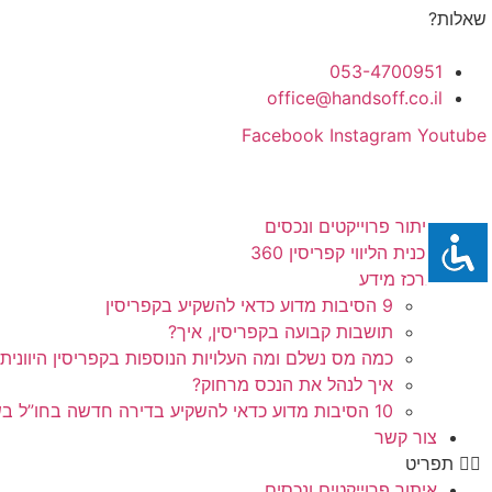
לג
שאלות?
תוכן
053-4700951
office@handsoff.co.il
Facebook
Instagram
Youtube
איתור פרוייקטים ונכסים
תכנית הליווי קפריסין 360
מרכז מידע
9 הסיבות מדוע כדאי להשקיע בקפריסין
תושבות קבועה בקפריסין, איך?
כמה מס נשלם ומה העלויות הנוספות בקפריסין היוונית
איך לנהל את הנכס מרחוק?
10 הסיבות מדוע כדאי להשקיע בדירה חדשה בחו”ל בשלב הפריסייל
צור קשר
תפריט
איתור פרוייקטים ונכסים