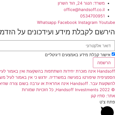
משרד: הנגר 24, הוד השרון
office@handsoff.co.il
0534700951
Whatsapp
Facebook
Instagram
Youtube
הירשם לקבלת מידע ועידכונים על הזדמ
אישור קבלת מידע באמצעים דיגיטליים
הרשמה
Handsoff אינה מוכרת יחידות השתתפות בהשקעות ואין באמו
הספציפית שיפורטו בפגישה במשרדיה. יודגש כי אין באמור לעיל מ
להשקעות עבר. Handsoff אינה אחראית או ערבה בשום צורה שהיא להחזר הקרן למשקיעים ו/או לרווחים שיהיו למשקיעים כתוצאה מהשקעתם בהשקעות השונות
© 2022 Handsoff Investments, כל הזכויות שמורות
אתר: סתיו קגן
פתח צ'ט