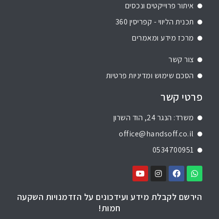
איתור פרוייקטים ונכסים
תכנית הליווי - קפריסין 360
מרכז מידע ומאמרים
צור קשר
הסכם שימוש ומדיניות פרטיות
פרטי קשר
משרד: הנגר 24, הוד השרון
office@handsoff.co.il
0534700951
הירשם לקבלת מידע ועידכונים על הזדמנויות השקעה
חמות!