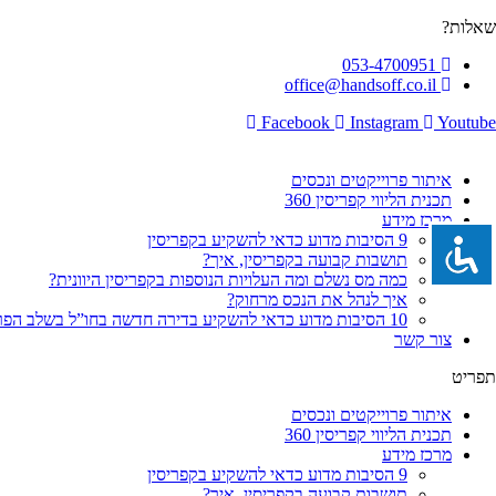
לג
שאלות?
תוכן
053-4700951
office@handsoff.co.il
Facebook
Instagram
Youtube
איתור פרוייקטים ונכסים
תכנית הליווי קפריסין 360
מרכז מידע
9 הסיבות מדוע כדאי להשקיע בקפריסין
תושבות קבועה בקפריסין, איך?
כמה מס נשלם ומה העלויות הנוספות בקפריסין היוונית?
איך לנהל את הנכס מרחוק?
10 הסיבות מדוע כדאי להשקיע בדירה חדשה בחו”ל בשלב הפריסייל
צור קשר
תפריט
איתור פרוייקטים ונכסים
תכנית הליווי קפריסין 360
מרכז מידע
9 הסיבות מדוע כדאי להשקיע בקפריסין
תושבות קבועה בקפריסין, איך?