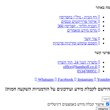
מה באתר
דף הבית - נדל"ן בקפריסין
איתור פרוייקטים ונכסים
תכנית הליווי - קפריסין 360
מרכז מידע ומאמרים
צור קשר
הסכם שימוש ומדיניות פרטיות
פרטי קשר
משרד: הנגר 24, הוד השרון
office@handsoff.co.il
0534700951
Whatsapp
Facebook
Instagram
Youtube
הירשם לקבלת מידע ועידכונים על הזדמנויות השקעה חמות!
אישור קבלת מידע באמצעים דיגיטליים
הרשמה