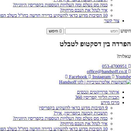
כמה מס נשלם ומה העלויות הנוספות בקפריסין היוונית?
איך לנהל את הנכס מרחוק?
10 הסיבות מדוע כדאי להשקיע בדירה חדשה בחו”ל בשלב הפריסייל
צור קשר
חיפוש
חיפוש
הפרדה בין דסקטופ לטבלט
שאלות?
053-4700951
office@handsoff.co.il
Facebook
Instagram
Youtube
איתור פרוייקטים ונכסים
תכנית הליווי קפריסין 360
מרכז מידע
9 הסיבות מדוע כדאי להשקיע בקפריסין
תושבות קבועה בקפריסין, איך?
כמה מס נשלם ומה העלויות הנוספות בקפריסין היוונית?
איך לנהל את הנכס מרחוק?
10 הסיבות מדוע כדאי להשקיע בדירה חדשה בחו”ל בשלב הפריסייל