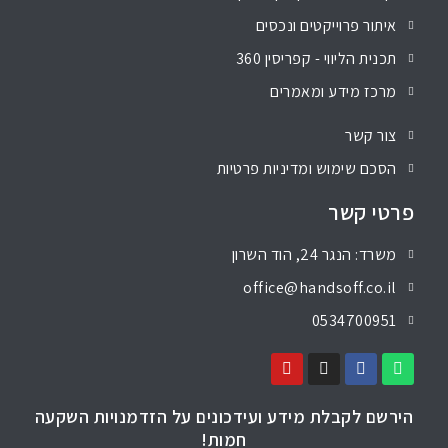
איתור פרוייקטים ונכסים
תכנית הליווי - קפריסין 360
מרכז מידע ומאמרים
צור קשר
הסכם שימוש ומדיניות פרטיות
פרטי קשר
משרד: הנגר 24, הוד השרון
office@handsoff.co.il
0534700951
הירשם לקבלת מידע ועידכונים על הזדמנויות השקעה
חמות!