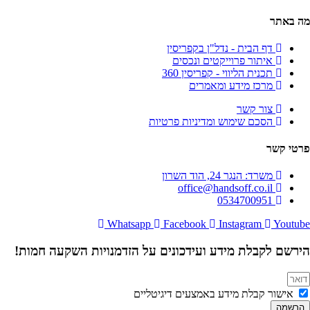
מה באתר
דף הבית - נדל"ן בקפריסין
איתור פרוייקטים ונכסים
תכנית הליווי - קפריסין 360
מרכז מידע ומאמרים
צור קשר
הסכם שימוש ומדיניות פרטיות
פרטי קשר
משרד: הנגר 24, הוד השרון
office@handsoff.co.il
0534700951
Whatsapp
Facebook
Instagram
Youtube
הירשם לקבלת מידע ועידכונים על הזדמנויות השקעה חמות!
אישור קבלת מידע באמצעים דיגיטליים
הרשמה