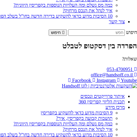
כמה מס נשלם ומה העלויות הנוספות בקפריסין היוונית?
איך לנהל את הנכס מרחוק?
10 הסיבות מדוע כדאי להשקיע בדירה חדשה בחו”ל בשלב הפריסייל
צור קשר
חיפוש
חיפוש
הפרדה בין דסקטופ לטבלט
שאלות?
053-4700951
office@handsoff.co.il
Facebook
Instagram
Youtube
איתור פרוייקטים ונכסים
תכנית הליווי קפריסין 360
מרכז מידע
9 הסיבות מדוע כדאי להשקיע בקפריסין
תושבות קבועה בקפריסין, איך?
כמה מס נשלם ומה העלויות הנוספות בקפריסין היוונית?
איך לנהל את הנכס מרחוק?
10 הסיבות מדוע כדאי להשקיע בדירה חדשה בחו”ל בשלב הפריסייל