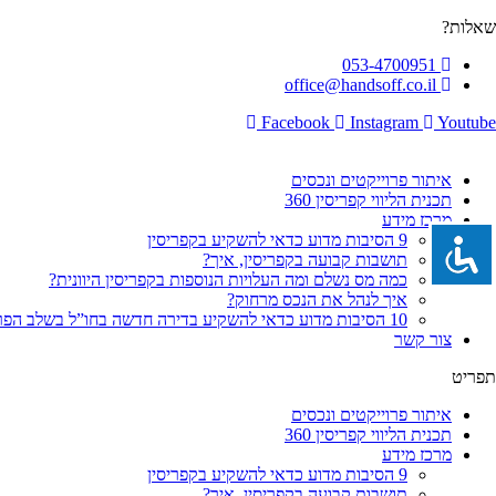
לג
שאלות?
תוכן
053-4700951
office@handsoff.co.il
Facebook
Instagram
Youtube
איתור פרוייקטים ונכסים
תכנית הליווי קפריסין 360
מרכז מידע
9 הסיבות מדוע כדאי להשקיע בקפריסין
תושבות קבועה בקפריסין, איך?
כמה מס נשלם ומה העלויות הנוספות בקפריסין היוונית?
איך לנהל את הנכס מרחוק?
10 הסיבות מדוע כדאי להשקיע בדירה חדשה בחו”ל בשלב הפריסייל
צור קשר
תפריט
איתור פרוייקטים ונכסים
תכנית הליווי קפריסין 360
מרכז מידע
9 הסיבות מדוע כדאי להשקיע בקפריסין
תושבות קבועה בקפריסין, איך?