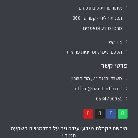
איתור פרוייקטים ונכסים
תכנית הליווי - קפריסין 360
מרכז מידע ומאמרים
צור קשר
הסכם שימוש ומדיניות פרטיות
פרטי קשר
משרד: הנגר 24, הוד השרון
office@handsoff.co.il
0534700951
הירשם לקבלת מידע ועידכונים על הזדמנויות השקעה
חמות!