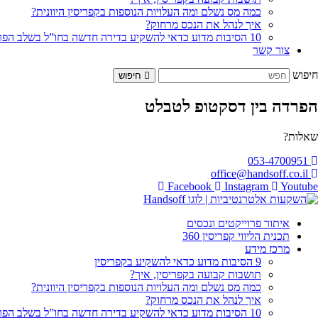
כמה מס נשלם ומה העלויות הנוספות בקפריסין היוונית?
איך לנהל את הנכס מרחוק?
10 הסיבות מדוע כדאי להשקיע בדירה חדשה בחו”ל בשלב הפריסייל
צור קשר
חיפוש
חיפוש
הפרדה בין דסקטופ לטבלט
שאלות?
053-4700951
office@handsoff.co.il
Facebook
Instagram
Youtube
איתור פרוייקטים ונכסים
תכנית הליווי קפריסין 360
מרכז מידע
9 הסיבות מדוע כדאי להשקיע בקפריסין
תושבות קבועה בקפריסין, איך?
כמה מס נשלם ומה העלויות הנוספות בקפריסין היוונית?
איך לנהל את הנכס מרחוק?
10 הסיבות מדוע כדאי להשקיע בדירה חדשה בחו”ל בשלב הפריסייל