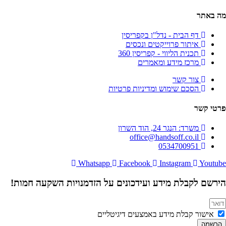
מה באתר
דף הבית - נדל"ן בקפריסין
איתור פרוייקטים ונכסים
תכנית הליווי - קפריסין 360
מרכז מידע ומאמרים
צור קשר
הסכם שימוש ומדיניות פרטיות
פרטי קשר
משרד: הנגר 24, הוד השרון
office@handsoff.co.il
0534700951
Whatsapp
Facebook
Instagram
Youtube
הירשם לקבלת מידע ועידכונים על הזדמנויות השקעה חמות!
אישור קבלת מידע באמצעים דיגיטליים
הרשמה