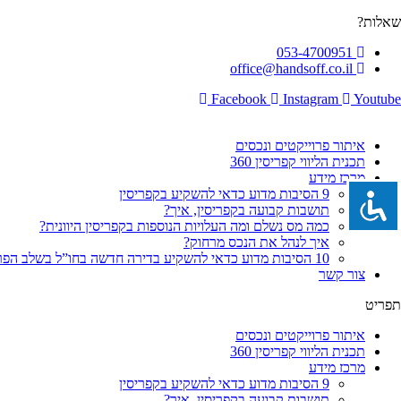
לג
שאלות?
תוכן
053-4700951
office@handsoff.co.il
Facebook
Instagram
Youtube
איתור פרוייקטים ונכסים
תכנית הליווי קפריסין 360
מרכז מידע
9 הסיבות מדוע כדאי להשקיע בקפריסין
תושבות קבועה בקפריסין, איך?
כמה מס נשלם ומה העלויות הנוספות בקפריסין היוונית?
איך לנהל את הנכס מרחוק?
10 הסיבות מדוע כדאי להשקיע בדירה חדשה בחו”ל בשלב הפריסייל
צור קשר
תפריט
איתור פרוייקטים ונכסים
תכנית הליווי קפריסין 360
מרכז מידע
9 הסיבות מדוע כדאי להשקיע בקפריסין
תושבות קבועה בקפריסין, איך?