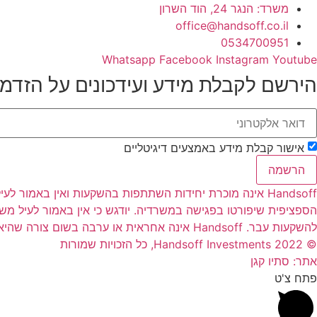
משרד: הנגר 24, הוד השרון
office@handsoff.co.il
0534700951
Whatsapp
Facebook
Instagram
Youtube
הירשם לקבלת מידע ועידכונים על הזדמ
אישור קבלת מידע באמצעים דיגיטליים
הרשמה
Handsoff אינה מוכרת יחידות השתתפות בהשקעות ואין באמו
הספציפית שיפורטו בפגישה במשרדיה. יודגש כי אין באמור לעיל מ
להשקעות עבר. Handsoff אינה אחראית או ערבה בשום צורה שהיא להחזר הקרן למשקיעים ו/או לרווחים שיהיו למשקיעים כתוצאה מהשקעתם בהשקעות השונות
© 2022 Handsoff Investments, כל הזכויות שמורות
אתר: סתיו קגן
פתח צ'ט