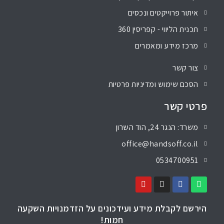
איתור פרוייקטים ונכסים
תכנית הליווי - קפריסין 360
מרכז מידע ומאמרים
צור קשר
הסכם שימוש ומדיניות פרטיות
פרטי קשר
משרד: הנגר 24, הוד השרון
office@handsoff.co.il
0534700951
הירשם לקבלת מידע ועידכונים על הזדמנויות השקעה
חמות!