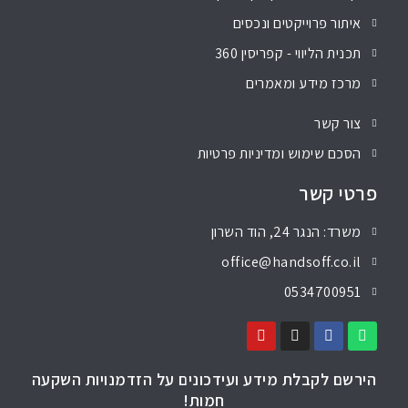
איתור פרוייקטים ונכסים
תכנית הליווי - קפריסין 360
מרכז מידע ומאמרים
צור קשר
הסכם שימוש ומדיניות פרטיות
פרטי קשר
משרד: הנגר 24, הוד השרון
office@handsoff.co.il
0534700951
הירשם לקבלת מידע ועידכונים על הזדמנויות השקעה
חמות!