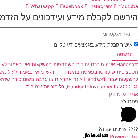
Whatsapp
Facebook
Instagram
Youtube
הירשם לקבלת מידע ועידכונים על הזדמ
אישור קבלת מידע באמצעים דיגיטליים
הרשמה
Handsoff אינה מוכרת יחידות השתתפות בהשקעות ואין באמו
הספציפית שיפורטו בפגישה במשרדיה. יודגש כי אין באמור לעיל מ
להשקעות עבר. Handsoff אינה אחראית או ערבה בשום צורה שהיא להחזר הקרן למשקיעים ו/או לרווחים שיהיו למשקיעים כתוצאה מהשקעתם בהשקעות השונות
© 2022 Handsoff Investments, כל הזכויות שמורות
אתר: סתיו קגן
פתח צ'ט
???? צריכים עזרה?
Powered by