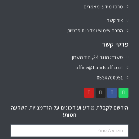
מרכז מידע ומאמרים
צור קשר
הסכם שימוש ומדיניות פרטיות
פרטי קשר
משרד: הנגר 24, הוד השרון
office@handsoff.co.il
0534700951
הירשם לקבלת מידע ועידכונים על הזדמנויות השקעה
חמות!