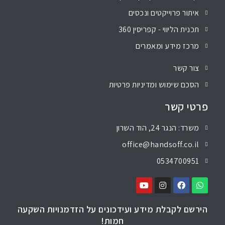
איתור פרוייקטים ונכסים
תכנית הליווי - קפריסין 360
מרכז מידע ומאמרים
צור קשר
הסכם שימוש ומדיניות פרטיות
פרטי קשר
משרד: הנגר 24, הוד השרון
office@handsoff.co.il
0534700951
הירשם לקבלת מידע ועידכונים על הזדמנויות השקעה
חמות!