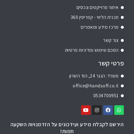
איתור פרוייקטים ונכסים
תכנית הליווי - קפריסין 360
מרכז מידע ומאמרים
צור קשר
הסכם שימוש ומדיניות פרטיות
פרטי קשר
משרד: הנגר 24, הוד השרון
office@handsoff.co.il
0534700951
הירשם לקבלת מידע ועידכונים על הזדמנויות השקעה
חמות!