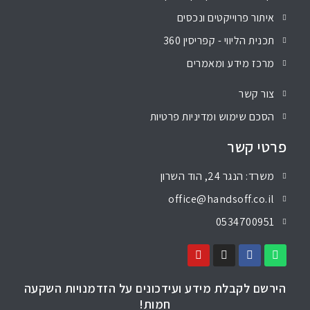
איתור פרוייקטים ונכסים
תכנית הליווי - קפריסין 360
מרכז מידע ומאמרים
צור קשר
הסכם שימוש ומדיניות פרטיות
פרטי קשר
משרד: הנגר 24, הוד השרון
office@handsoff.co.il
0534700951
הירשם לקבלת מידע ועידכונים על הזדמנויות השקעה
חמות!