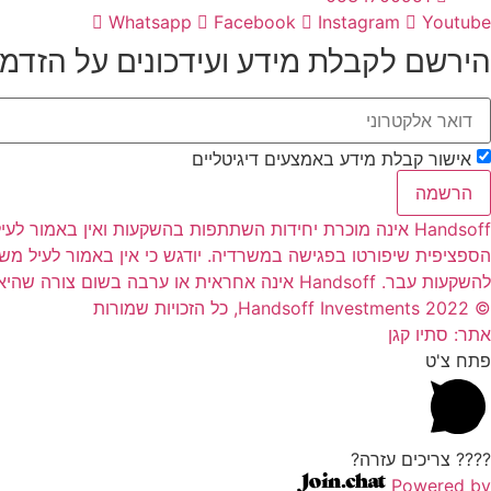
Whatsapp
Facebook
Instagram
Youtube
הירשם לקבלת מידע ועידכונים על הזדמ
אישור קבלת מידע באמצעים דיגיטליים
הרשמה
Handsoff אינה מוכרת יחידות השתתפות בהשקעות ואין באמו
הספציפית שיפורטו בפגישה במשרדיה. יודגש כי אין באמור לעיל מ
להשקעות עבר. Handsoff אינה אחראית או ערבה בשום צורה שהיא להחזר הקרן למשקיעים ו/או לרווחים שיהיו למשקיעים כתוצאה מהשקעתם בהשקעות השונות
© 2022 Handsoff Investments, כל הזכויות שמורות
אתר: סתיו קגן
פתח צ'ט
???? צריכים עזרה?
Powered by