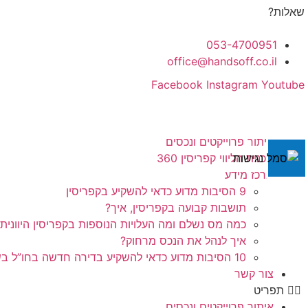
לג
שאלות?
תוכן
053-4700951
office@handsoff.co.il
Facebook
Instagram
Youtube
איתור פרוייקטים ונכסים
תכנית הליווי קפריסין 360
מרכז מידע
9 הסיבות מדוע כדאי להשקיע בקפריסין
תושבות קבועה בקפריסין, איך?
כמה מס נשלם ומה העלויות הנוספות בקפריסין היוונית
איך לנהל את הנכס מרחוק?
10 הסיבות מדוע כדאי להשקיע בדירה חדשה בחו”ל בשלב הפריסייל
צור קשר
תפריט
איתור פרוייקטים ונכסים