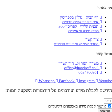
מה באתר
דף הבית - נדל"ן בקפריסין
איתור פרוייקטים ונכסים
תכנית הליווי - קפריסין 360
מרכז מידע ומאמרים
צור קשר
הסכם שימוש ומדיניות פרטיות
פרטי קשר
משרד: הנגר 24, הוד השרון
office@handsoff.co.il
0534700951
Whatsapp
Facebook
Instagram
Youtube
הירשם לקבלת מידע ועידכונים על הזדמנויות השקעה חמות!
אישור קבלת מידע באמצעים דיגיטליים
הרשמה