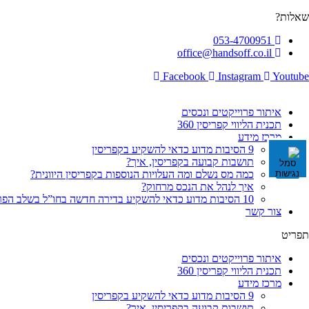
לג
שאלות?
תוכן
053-4700951
office@handsoff.co.il
Facebook
Instagram
Youtube
איתור פרוייקטים ונכסים
תכנית הליווי קפריסין 360
מרכז מידע
9 הסיבות מדוע כדאי להשקיע בקפריסין
תושבות קבועה בקפריסין, איך?
כמה מס נשלם ומה העלויות הנוספות בקפריסין היוונית?
איך לנהל את הנכס מרחוק?
10 הסיבות מדוע כדאי להשקיע בדירה חדשה בחו”ל בשלב הפריסייל
צור קשר
תפריט
איתור פרוייקטים ונכסים
תכנית הליווי קפריסין 360
מרכז מידע
9 הסיבות מדוע כדאי להשקיע בקפריסין
תושבות קבועה בקפריסין, איך?