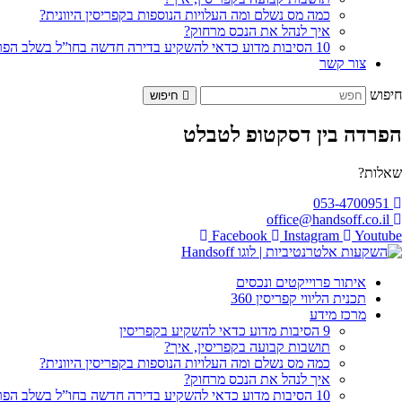
כמה מס נשלם ומה העלויות הנוספות בקפריסין היוונית?
איך לנהל את הנכס מרחוק?
10 הסיבות מדוע כדאי להשקיע בדירה חדשה בחו”ל בשלב הפריסייל
צור קשר
חיפוש
חיפוש
הפרדה בין דסקטופ לטבלט
שאלות?
053-4700951
office@handsoff.co.il
Facebook
Instagram
Youtube
איתור פרוייקטים ונכסים
תכנית הליווי קפריסין 360
מרכז מידע
9 הסיבות מדוע כדאי להשקיע בקפריסין
תושבות קבועה בקפריסין, איך?
כמה מס נשלם ומה העלויות הנוספות בקפריסין היוונית?
איך לנהל את הנכס מרחוק?
10 הסיבות מדוע כדאי להשקיע בדירה חדשה בחו”ל בשלב הפריסייל