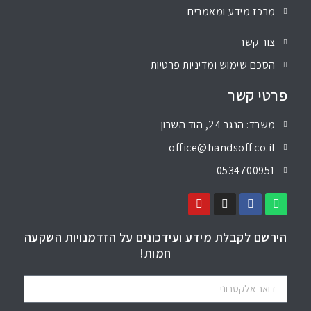
מרכז מידע ומאמרים
צור קשר
הסכם שימוש ומדיניות פרטיות
פרטי קשר
משרד: הנגר 24, הוד השרון
office@handsoff.co.il
0534700951
הירשם לקבלת מידע ועידכונים על הזדמנויות השקעה
חמות!